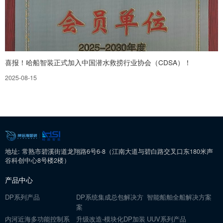
喜报！哈船智装正式加入中国潜水救捞行业协会（CDSA）！
2025-08-15
地址: 常熟市碧溪街道龙翔路6号6-8（江南大道与碧白路交叉口东180米声
谷科创中心8号楼2楼）
产品中心
DP系列产品
DP系统集成总包解决方
智能船舶全船解决方案
案
内河近海多功能控制系
升级改造-模块化DP加装
UUV系列产品