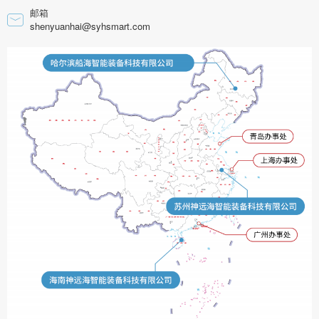
邮箱
shenyuanhai@syhsmart.com