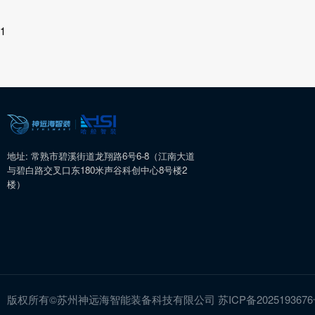
1
地址: 常熟市碧溪街道龙翔路6号6-8（江南大道
与碧白路交叉口东180米声谷科创中心8号楼2
楼）
版权所有©苏州神远海智能装备科技有限公司
苏ICP备202519367